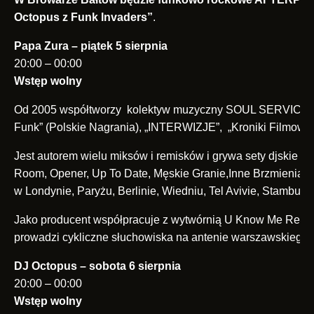
Octopus z Funk Invaders”
.
Papa Zura – piątek 5 sierpnia
20:00 – 00:00
Wstęp wolny
Od 2005 współtworzy kolektyw muzyczny SOUL SERVICE, z k
Funk” (Polskie Nagrania), „INTERWIZJE”, „Kroniki Filmowe
Jest autorem wielu miksów i remisków i grywa sety djskie w k
Room, Opener, Up To Date, Męskie Granie,Inne Brzmienia, 
w Londynie, Paryżu, Berlinie, Wiedniu, Tel Avivie, Stambule
Jako producent współpracuje z wytwórnią U Know Me Record
prowadzi cykliczne słuchowiska na antenie warszawskiego R
DJ Octopus – sobota 6 sierpnia
20:00 – 00:00
Wstęp wolny