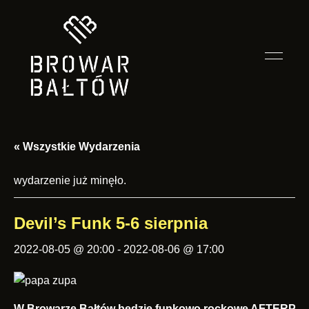
Smak
Restauracja
przygody
zależy
Browar
od
towarzystwa
« Wszystkie Wydarzenia
Bałtów
wydarzenie już minęło.
Devil’s Funk 5-6 sierpnia
2022-08-05 @ 20:00
-
2022-08-06 @ 17:00
W Browarze Bałtów będzie funkowo rockowe AFTERPARTY 