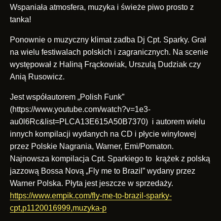
Wspaniała atmosfera, muzyka i świeże piwo prosto z
tanka!
Ponownie o muzyczny klimat zadba Dj Cpt. Sparky. Grał
na wielu festiwalach polskich i zagranicznych. Na scenie
występował z Haliną Frąckowiak, Urszulą Dudziak czy
Anią Rusowicz.
Jest współautorem „Polish Funk”
(https://www.youtube.com/watch?v=1e3-
au0l6Rc&list=PLCA13E615A50B7370) i autorem wielu
innych kompilacji wydanych na CD i płycie winylowej
przez Polskie Nagrania, Warner, Emi/Pomaton.
Najnowsza kompilacja Cpt. Sparkiego to krążek z polską
jazzową Bossa Novą „Fly me to Brazil” wydany przez
Warner Polska. Płyta jest jeszcze w sprzedaży.
https://www.empik.com/fly-me-to-brazil-sparky-
cpt,p1120016999,muzyka-p