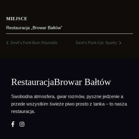
MIEJSCE
Restauracja „Browar Bałtów”
Devil’s Funk Burn Reynolds
Devil’s Funk Cpt. Sparky
RestauracjaBrowar Bałtów
Swobodna atmosfera, gwar rozmów, pyszne jedzenie a
przede wszystkim świeże piwo prosto z tanka – to nasza
restauracja.