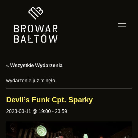
Smak
Restauracja
przygody
zależy
Browar
od
towarzystwa
« Wszystkie Wydarzenia
Bałtów
wydarzenie już minęło.
Devil’s Funk Cpt. Sparky
2023-03-11 @ 19:00
-
23:59