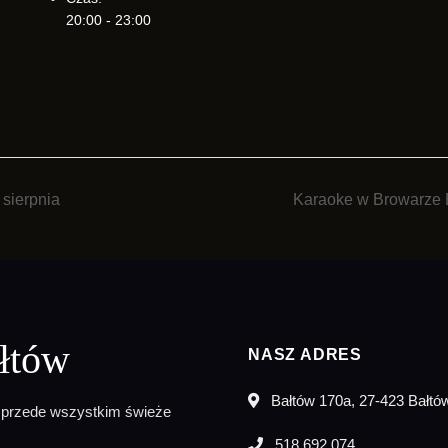
20:00 - 23:00
sierpnia
Karaoke w Browarze
łtów
NASZ ADRES
Bałtów 170a, 27-423 Bałtó
 przede wszystkim świeże
518 692 074