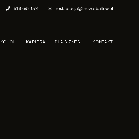
518 692 074
restauracja@browarbaltow.pl
LKOHOLI
KARIERA
DLA BIZNESU
KONTAKT