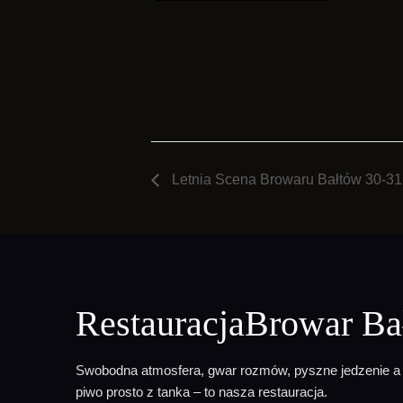
Letnia Scena Browaru Bałtów 30-31 
RestauracjaBrowar Ba
Swobodna atmosfera, gwar rozmów, pyszne jedzenie a
piwo prosto z tanka – to nasza restauracja.