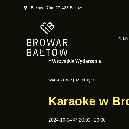
Bałtów 170a, 27-423 Bałtów
O NA
Smak
Restauracja
« Wszystkie Wydarzenia
przygody
zależy
Browar
od
towarzystwa
Bałtów
wydarzenie już minęło.
Karaoke w Br
2024-10-04 @ 20:00
-
23:00