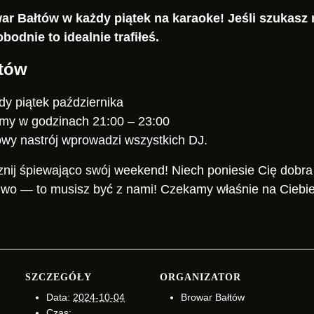
ar Bałtów w każdy piątek na karaoke! Jeśli szukasz
bodnie to idealnie trafiłeś.
łtów
dy piątek października
my w godzinach 21:00 – 23:00
wy nastrój wprowadzi wszystkich DJ.
cznij śpiewająco swój weekend! Niech poniesie Cię dobra 
iwo — to musisz być z nami! Czekamy właśnie na Ciebie
SZCZEGÓŁY
ORGANIZATOR
Data:
2024-10-04
Browar Bałtów
Czas: