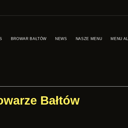
S
BROWAR BAŁTÓW
NEWS
NASZE MENU
MENU A
owarze Bałtów