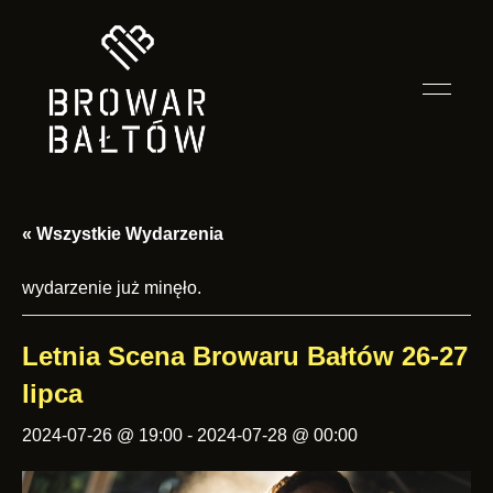
Smak
Restauracja
przygody
zależy
Browar
od
towarzystwa
« Wszystkie Wydarzenia
Bałtów
wydarzenie już minęło.
Letnia Scena Browaru Bałtów 26-27
lipca
2024-07-26 @ 19:00
-
2024-07-28 @ 00:00