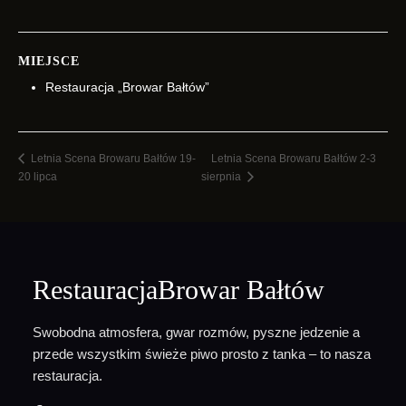
MIEJSCE
Restauracja „Browar Bałtów”
Letnia Scena Browaru Bałtów 2-3
Letnia Scena Browaru Bałtów 19-
20 lipca
sierpnia
RestauracjaBrowar Bałtów
Swobodna atmosfera, gwar rozmów, pyszne jedzenie a
przede wszystkim świeże piwo prosto z tanka – to nasza
restauracja.