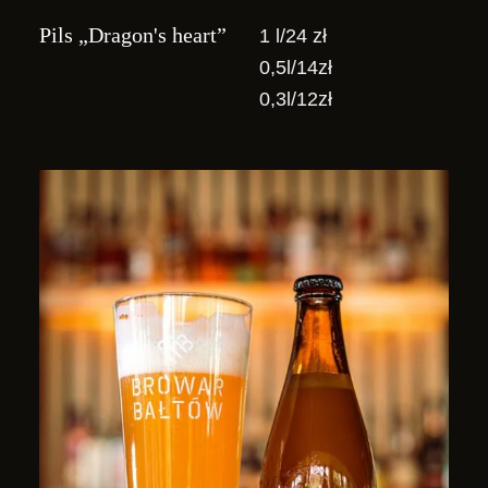
Pils „Dragon's heart”
1 l/24 zł
0,5l/14zł
0,3l/12zł