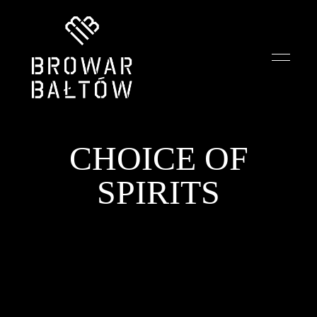
Smak
Restauracja
przygody
zależy
Browar
od
towarzystwa
CHOICE OF
Bałtów
SPIRITS