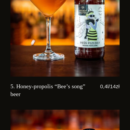
5. Honey-propolis “Bee’s song”
0,4l/14zł
beer