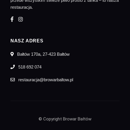
przede wszystkim świeże piwo prosto z tanka – to nasza
restauracja.
NASZ ADRES
Bałtów 170a, 27-423 Bałtów
518 692 074
restauracja@browarbaltow.pl
© Copyright Browar Bałtów