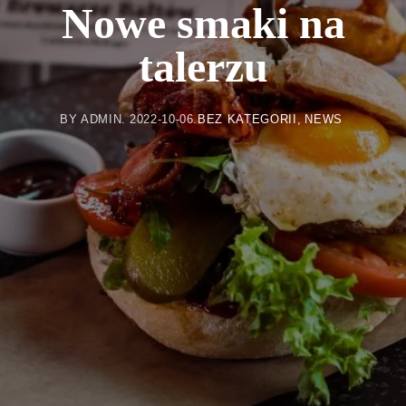
Nowe smaki na
talerzu
BY
ADMIN
2022-10-06
BEZ KATEGORII
NEWS