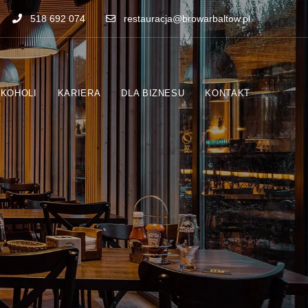
518 692 074
restauracja@browarbaltow.pl
LKOHOLI
KARIERA
DLA BIZNESU
KONTAKT