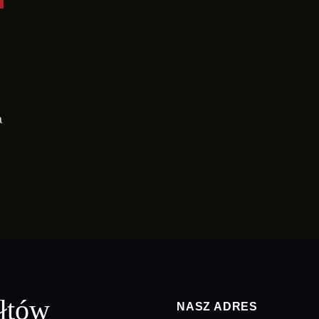
j
a
łtów
NASZ ADRES