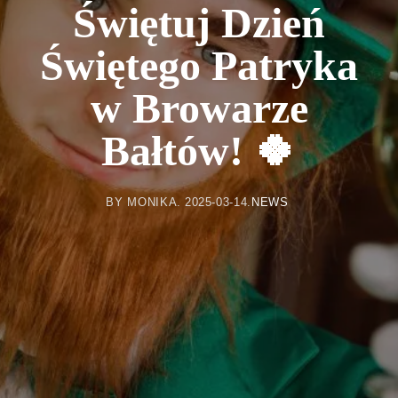
Świętuj Dzień
Świętego Patryka
w Browarze
Bałtów! 🍀
BY
MONIKA
2025-03-14
NEWS