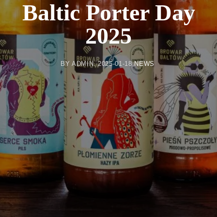
Baltic Porter Day
2025
BY
ADMIN
2025-01-18
NEWS