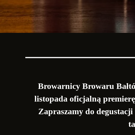
Browarnicy Browaru Bałtów
listopada oficjalną premie
Zapraszamy do degustacji 
t