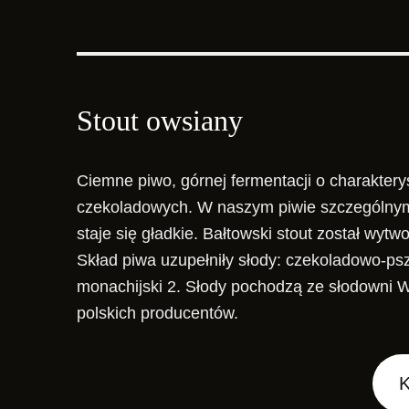
Stout owsiany
Ciemne piwo, górnej fermentacji o charakte
czekoladowych. W naszym piwie szczególnym d
staje się gładkie. Bałtowski stout został wy
Skład piwa uzupełniły słody: czekoladowo-ps
monachijski 2. Słody pochodzą ze słodowni 
polskich producentów.