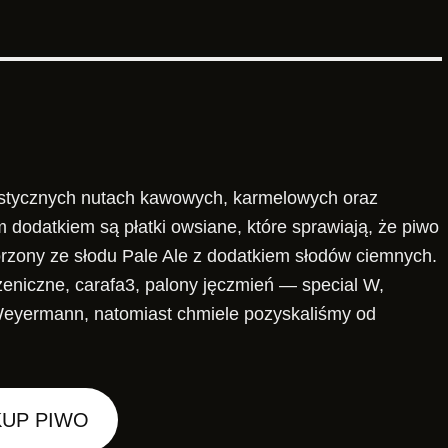
rystycznych nutach kawowych, karmelowych oraz
odatkiem są płatki owsiane, które sprawiają, że piwo
tworzony ze słodu Pale Ale z dodatkiem słodów ciemnych.
zeniczne, carafa3, palony jęczmień — special W,
Weyermann, natomiast chmiele pozyskaliśmy od
KUP PIWO