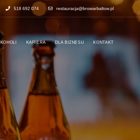
518 692 074
restauracja@browarbaltow.pl
LKOHOLI
KARIERA
DLA BIZNESU
KONTAKT