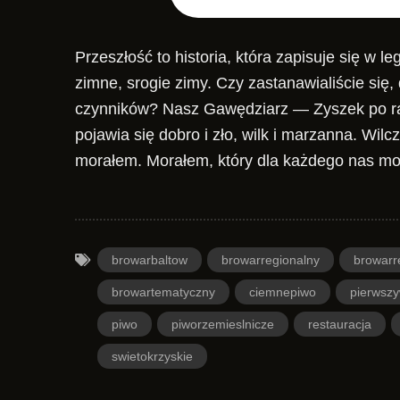
Przeszłość to historia, która zapisuje się w 
zimne, srogie zimy. Czy zastanawialiście się,
czynników? Nasz Gawędziarz — Zyszek po raz
pojawia się dobro i zło, wilk i marzanna. Wilcz
morałem. Morałem, który dla każdego nas mo
browarbaltow
browarregionalny
browarr
browartematyczny
ciemnepiwo
pierwsz
piwo
piworzemieslnicze
restauracja
swietokrzyskie