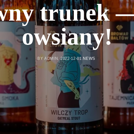
ny trunek —
owsiany!
BY
ADMIN
2022-12-01
NEWS